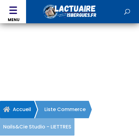
MENU
Nails&Cie Studio - LIETTRES
Accueil
Liste Commerce

Nails&Cie Studio - LIETTRES