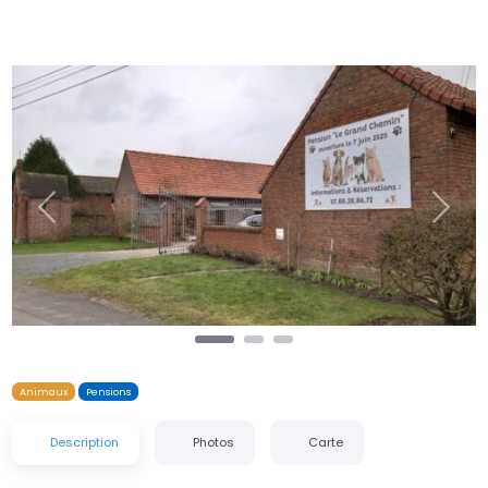
Précédent
Suiva
Animaux
Pensions
Description
Photos
Carte