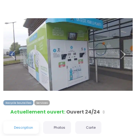
Précédent
Suiva
Recycle bouteilles
Services
Actuellement ouvert
:
Ouvert 24/24
Description
Photos
Carte