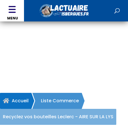
MENU
Recyclez vos bouteilles
Leclerc - AIRE SUR LA LYS
Accueil
Liste Commerce

Recyclez vos bouteilles Leclerc - AIRE SUR LA LYS