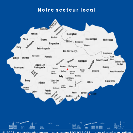
Notre secteur local
© 2026 LactuAireIsbergues – RCS Arras 803 934 066 – Site réalisé par
Julien