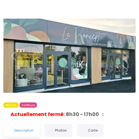
Précédent
Suiva
Beauté
Coiffeurs
Actuellement fermé
:
8h30 - 17h00
Description
Photos
Carte