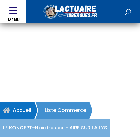
MENU
LE KONCEPT-Hairdresser -
AIRE SUR LA LYS
Accueil
Liste Commerce

LE KONCEPT-Hairdresser - AIRE SUR LA LYS