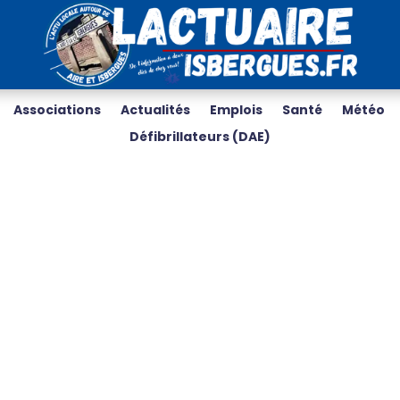
Associations
Actualités
Emplois
Santé
Météo
Défibrillateurs (DAE)