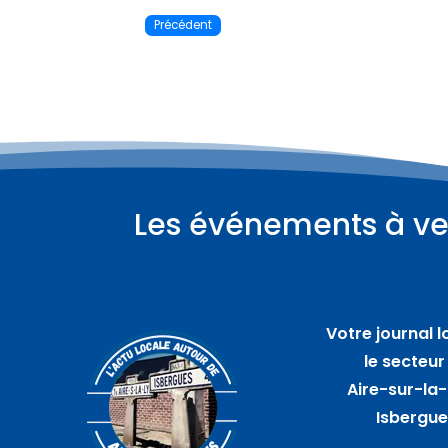
Précédent
Les événements à ve
Plus d'informations
07
août
Votre journal l
Bar de plein air avec A
le secteur
travers champs – SAINT
Aire-sur-la-
AUGUSTIN
Isbergu