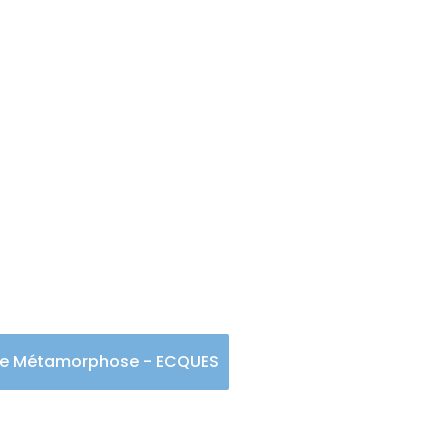
oiffure Métamorpho
ure Métamorphose - ECQUES