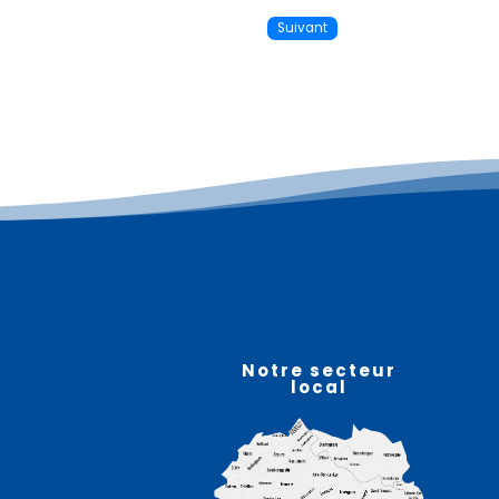
Suivant
Plus d'informations
07
août
Notre secteur
local
n
Randonnée familiale –
STEENBECQUE