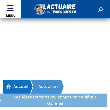
MENU
LES FÊTES FORAINES REVIENNENT EN CE
DÉBUT D’ANNÉE
Accueil
Actualités

Les fêtes foraines reviennent en ce début
d'année