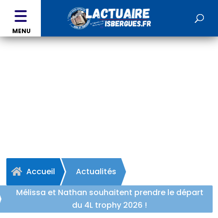
MENU
MÉLISSA ET NATHAN SOUHAITENT PRENDRE
LE DÉPART DU 4L TROPHY 2026 !
Accueil
Actualités

Mélissa et Nathan souhaitent prendre le départ
du 4L trophy 2026 !