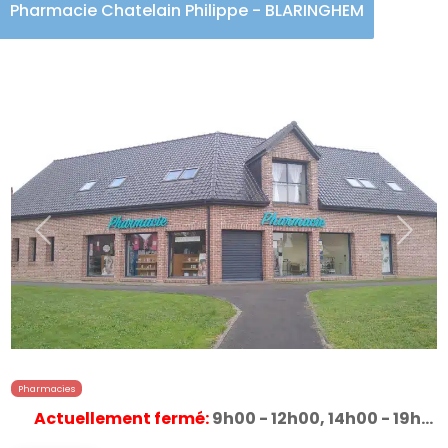
Pharmacie Chatelain Philippe - BLARINGHEM
Précédent
Suiva
Pharmacies
Actuellement fermé
:
9h00 - 12h00, 14h00 - 19h30