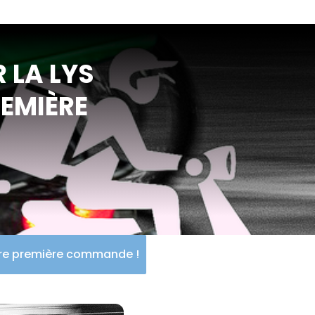
 LA LYS
REMIÈRE
otre première commande !