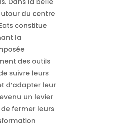
is. Dans la belle
autour du centre
Eats constitue
nant la
composée
ement des outils
e suivre leurs
t d’adapter leur
 devenu un levier
 de fermer leurs
nsformation