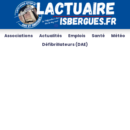
Associations
Actualités
Emplois
Santé
Météo
Défibrillateurs (DAE)