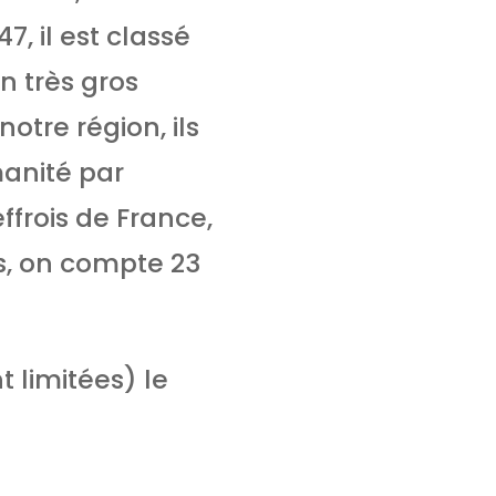
, il est classé
n très gros
tre région, ils
manité par
ffrois de France,
s, on compte 23
t limitées) le