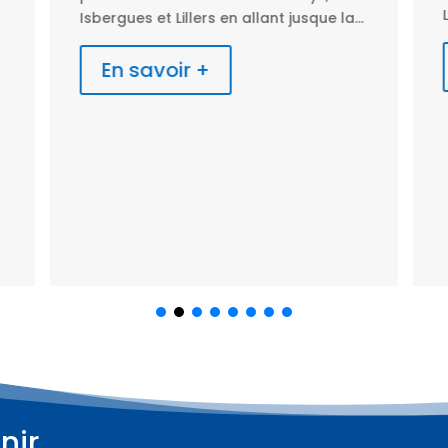
Isbergues et Lillers en allant jusque la...
En savoir +
nir
Plus d'informations
Plus d'informations