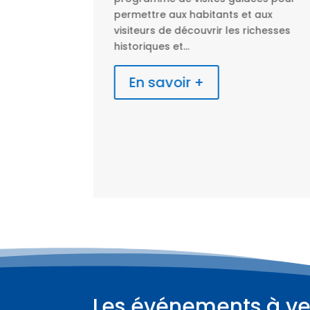
aux aux
permettre aux habitants et aux
s sorties de
visiteurs de découvrir les richesses
 de Béthune,
historiques et...
ériode des
En savoir +
Les événements à ve
Plus d'informations