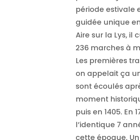
période estivale 
guidée unique en
Aire sur la Lys, 
236 marches à mon
Les premières tra
on appelait ça un 
sont écoulés aprè
moment historiqu
puis en 1405. En 1
l’identique 7 anné
cette époque. Un 