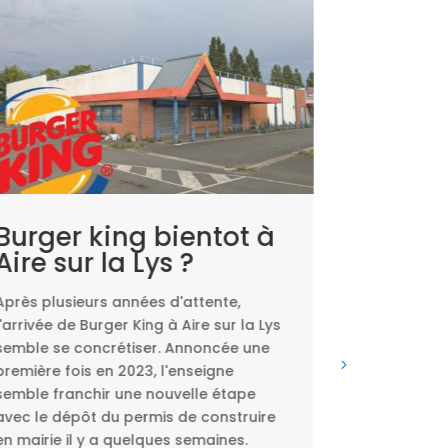
Burger king bientot à
Faites 
Aire sur la Lys ?
vieille
vos pl
Après plusieurs années d'attente,
Clémen
l'arrivée de Burger King à Aire sur la Lys
Lys !
semble se concrétiser. Annoncée une
première fois en 2023, l'enseigne
Vous avez en
semble franchir une nouvelle étape
VHS dans un
avec le dépôt du permis de construire
carton qui 
en mairie il y a quelques semaines.