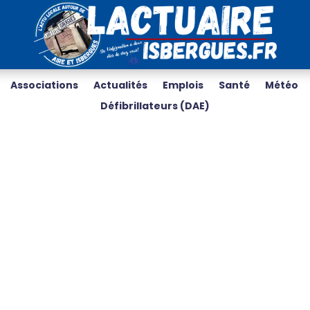
Associations
Actualités
Emplois
Santé
Météo
Défibrillateurs (DAE)