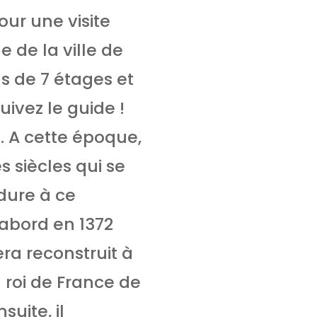
our une visite
de la ville de
ns de 7 étages et
uivez le guide !
. A cette époque,
s siècles qui se
dure à ce
’abord en 1372
sera reconstruit à
u roi de France de
uite, il