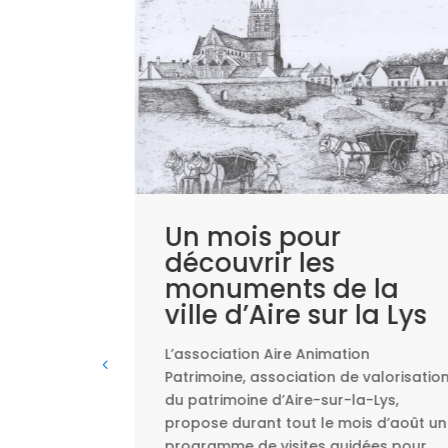
aux
Un mois pour
/S de
découvrir les
rs
monuments de la
anne
ville d’Aire sur la Lys
L’association Aire Animation
Patrimoine, association de valorisatio
é depuis
du patrimoine d’Aire-sur-la-Lys,
026, le
propose durant tout le mois d’août un
oute A26
programme de visites guidées pour