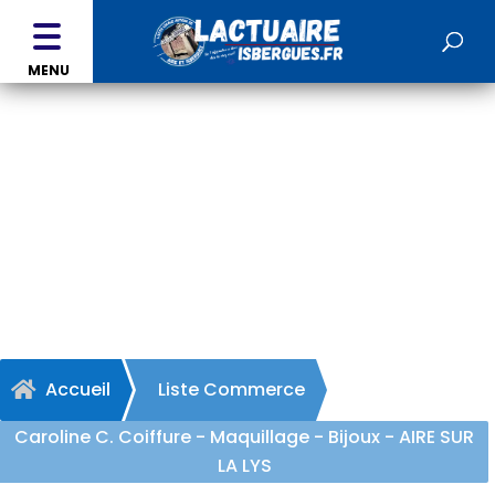
MENU
Caroline C. Coiffure -
Maquillage - Bijoux - AIRE
SUR LA LYS
Accueil
Liste Commerce

Caroline C. Coiffure - Maquillage - Bijoux - AIRE SUR
LA LYS