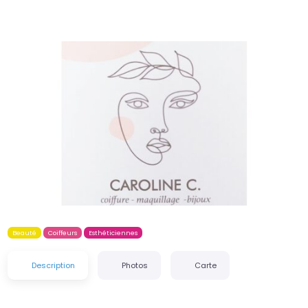
Précédent
Suiva
Beauté
Coiffeurs
Esthéticiennes
Description
Photos
Carte